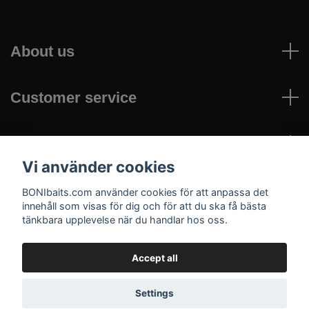
About us
Customer service
Read more
Vi använder cookies
Social Media
BONIbaits.com använder cookies för att anpassa det
innehåll som visas för dig och för att du ska få bästa
tänkbara upplevelse när du handlar hos oss.
Accept all
© 2026 bonibaits.com
Settings