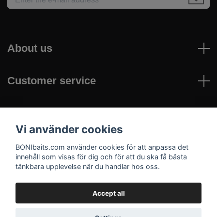
About us
Customer service
Read more
Vi använder cookies
Social Media
BONIbaits.com använder cookies för att anpassa det
innehåll som visas för dig och för att du ska få bästa
tänkbara upplevelse när du handlar hos oss.
Accept all
© 2026 bonibaits.com